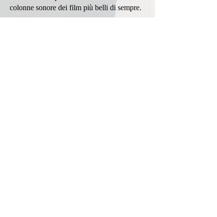
colonne sonore dei film più belli di sempre.
Live Performers
: Irene Guglielmi, Ellys
Leon, Serena Rizzetto, Maria Dal Rovere,
Chiara Luppi, Manolo Soldera...